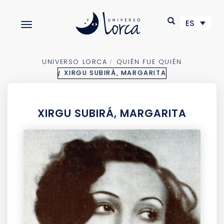
S
k
ES
TOGGLE NAVIGATION
i
p
t
o
UNIVERSO LORCA
QUIÉN FUE QUIÉN
m
XIRGU SUBIRÁ, MARGARITA
a
i
n
XIRGU SUBIRÁ, MARGARITA
c
o
n
t
e
n
t