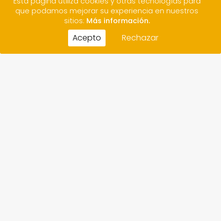
Esta página utiliza cookies y otras tecnologías para
que podamos mejorar su experiencia en nuestros
sitios:
Más información.
Acepto
Rechazar
CONTACTO
CRÉDITOS
AVISO LEGAL / POLÍTICA DE PRIVACIDAD