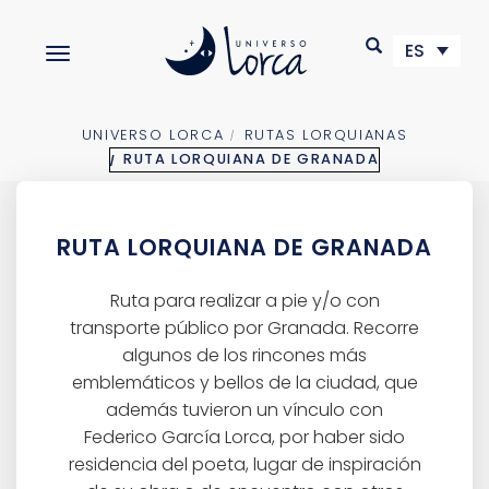
S
k
ES
TOGGLE NAVIGATION
i
p
t
o
UNIVERSO LORCA
RUTAS LORQUIANAS
m
RUTA LORQUIANA DE GRANADA
a
i
n
RUTA LORQUIANA DE GRANADA
c
o
n
Ruta para realizar a pie y/o con
t
transporte público por Granada. Recorre
e
algunos de los rincones más
n
emblemáticos y bellos de la ciudad, que
t
además tuvieron un vínculo con
Federico García Lorca, por haber sido
residencia del poeta, lugar de inspiración