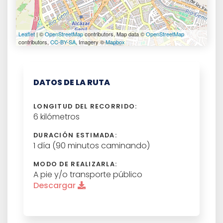
Leaflet
| ©
OpenStreetMap
contributors, Map data ©
OpenStreetMap
contributors,
CC-BY-SA
, Imagery ©
Mapbox
DATOS DE LA RUTA
LONGITUD DEL RECORRIDO:
6 kilómetros
DURACIÓN ESTIMADA:
1 día (90 minutos caminando)
MODO DE REALIZARLA:
A pie y/o transporte público
Descargar