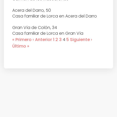
TRIVIAL
Acera del Darro, 50
Casa familiar de Lorca en Acera del Darro
DATOS ÚTILES
Gran Vía de Colón, 34
MUSEOS
Casa familiar de Lorca en Gran Vía
« Primero
‹ Anterior
1
2
3
4
5
Siguiente ›
TOURS
Último »
AGENDA DE EVENTOS