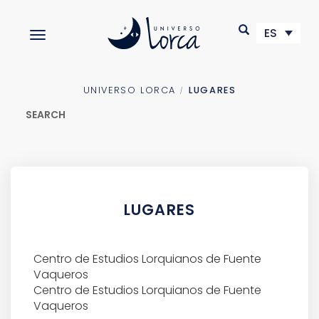
S
k
ES
TOGGLE NAVIGATION
i
p
t
o
UNIVERSO LORCA
LUGARES
m
SEARCH
a
i
n
c
Buscar:
o
n
LUGARES
t
e
n
t
Centro de Estudios Lorquianos de Fuente
LUGARES
Vaqueros
Centro de Estudios Lorquianos de Fuente
RUTAS
Vaqueros