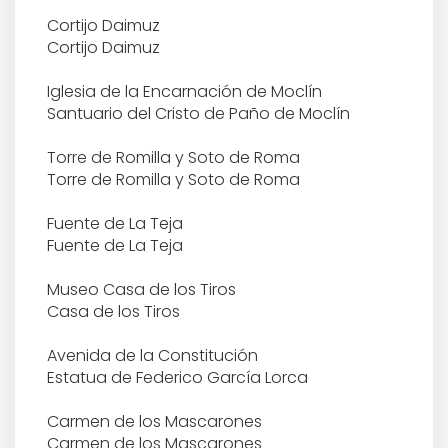
BIOGRAFÍA
Cortijo Daimuz
Cortijo Daimuz
OBRA
Iglesia de la Encarnación de Moclín
LITERARIA
Santuario del Cristo de Paño de Moclín
Torre de Romilla y Soto de Roma
MUSICAL
Torre de Romilla y Soto de Roma
CONCURSO DE CANTE JONDO
Fuente de La Teja
DE 1922
Fuente de La Teja
FILMOGRÁFICA
Museo Casa de los Tiros
Casa de los Tiros
AUDIOLIBROS
Avenida de la Constitución
Estatua de Federico García Lorca
Carmen de los Mascarones
QUIÉN FUE QUIÉN
Carmen de los Mascarones