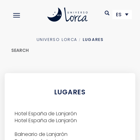
S
k
ES
TOGGLE NAVIGATION
i
p
t
o
UNIVERSO LORCA
LUGARES
m
SEARCH
a
i
n
c
Buscar:
o
n
LUGARES
t
e
n
t
Hotel España de Lanjarón
LUGARES
Hotel España de Lanjarón
RUTAS
Balneario de Lanjarón