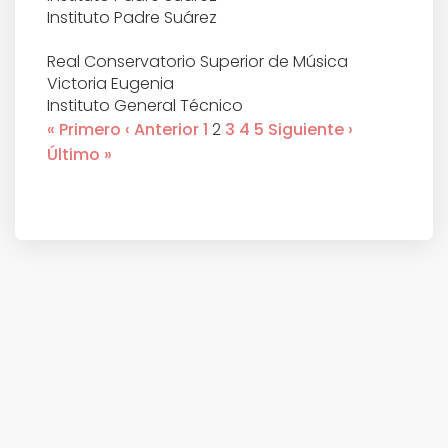
Instituto Padre Suárez
TRIVIAL
Real Conservatorio Superior de Música
DATOS ÚTILES
Victoria Eugenia
Instituto General Técnico
MUSEOS
« Primero
‹ Anterior
1
2
3
4
5
Siguiente ›
Último »
TOURS
AGENDA DE EVENTOS