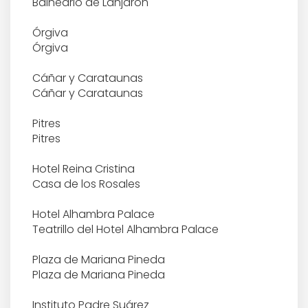
Balneario de Lanjarón
BIOGRAFÍA
Órgiva
Órgiva
OBRA
LITERARIA
Cáñar y Carataunas
Cáñar y Carataunas
MUSICAL
Pitres
Pitres
CONCURSO DE CANTE JONDO
DE 1922
Hotel Reina Cristina
Casa de los Rosales
FILMOGRÁFICA
Hotel Alhambra Palace
Teatrillo del Hotel Alhambra Palace
AUDIOLIBROS
Plaza de Mariana Pineda
Plaza de Mariana Pineda
QUIÉN FUE QUIÉN
Instituto Padre Suárez